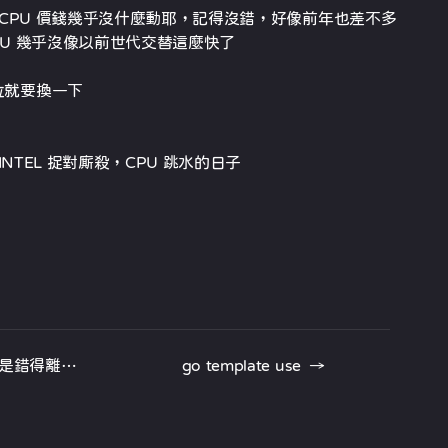
 i5 CPU 價錢幾乎沒什麼動耶，記得沒錯，好像前年也差不多
PU 幾乎沒像以前世代交替這麼快了
位就要換一下
 INTEL 捉對廝殺，CPU 跳水的日子
別再做比較簡單但是錯得離譜的事情了好嗎？
go template use
→