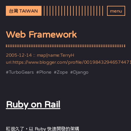
台灣 TAIWAN
menu
Web Framework
2005-12-14
:: map[name:TerryH
uri:https://www.blogger.com/profile/0019843294657447
#
TurboGears
#
Plone
#
Zope
#
Django
Ruby on Rail
紅很久了，以 Ruby 快速開發的架構