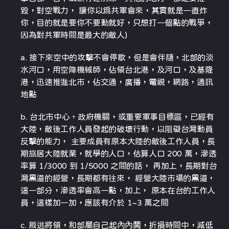
毀，對空戰力， 讓你以爲共軍會來，其實就是一直炸
你，目的就是要你不要動就好，只想打一個點的戰爭，
因為對共軍時間是最大的敵人)
a. 接下來空中的攻擊不會停歇，但是會伴隨，北部的淡
水河口，用空降機械師，佔領台北港，及河口，及基隆
港，迅速推進北市，佔交通，廣播，電視，網路，通訊
地點
b. 台北市中心，政府機關，或重要軍事目標區，已經有
大陸，敵後工作人員發起的破壞行動，以阻礙台灣動員
反擊的能力， 主要成員有原本大陸的敵後工作人員，長
期旅居大陸就業，就學的人口，估算人口 200 萬，滲透
率算 1/3000 到 1/5000 之間的話， 再加上，長期對台
灣黑道的經營，長期都有往來， 經營大陸市場的黑道，
這一部分，滲透率會高一點，加上， 原本在台的工作人
員，這樣加一加，應該有介於 1~3 萬之間
c. 叛逃將領，和部屬自己起內內鬨，折損時間中，減低