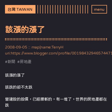
台灣 TAIWAN
menu
該漲的漲了
2008-09-05
:: map[name:TerryH
uri:https://www.blogger.com/profile/0019843294657447
#
新聞
#
房地產
該漲的漲了
該跌的卻不太跌
營建股的股價，已經腰斬的，有一堆了，世界的房地產都在
跌