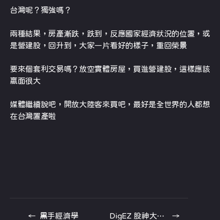
台灣呢？獨強嗎？
兩種結果，房產漸跌，跌到，反應國家經濟狀況的位置，或
是營建股，回升到，大家一片看好的樣子，重回榮景
要來個套利交易嗎？放空實體房屋，買進營建股，這樣應該
贏面很大
媒體繼續說吧，開放大陸客來買吧，最好是全世界的人都想
在台灣置產啦
←
黑手經濟學
DigEZ 股神大富翁教學
→