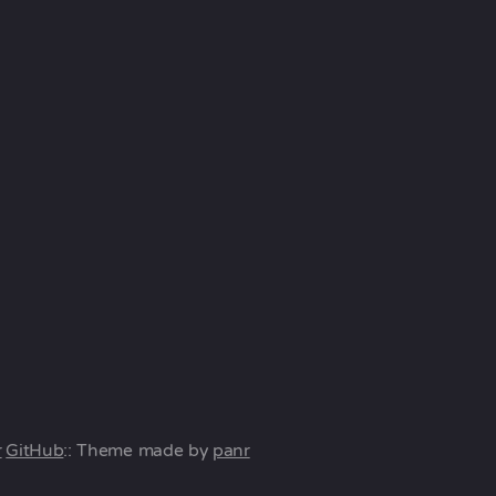
r
GitHub
:: Theme made by
panr