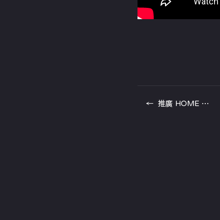
←
推廣 HOME DigEZ