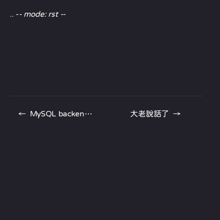
.. -
- mode: rst -
-
←
MySQL backend 編碼解決
大老說話了
→