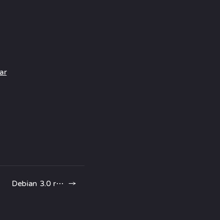
ar
Debian 3.0 r3 現身
→