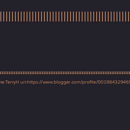
me:TerryH uri:https://www.blogger.com/profile/0019843294