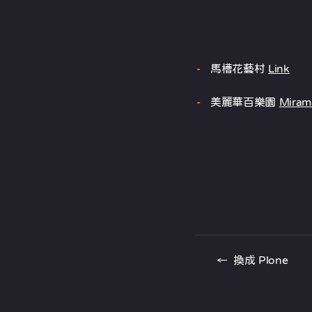
馬槽花藝村
Link
美麗華百樂園
Miram
←
換成 Plone