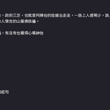
休，跑到三芝，也就是阿輝伯的故鄉去走走，一路上人煙稀少，路
令人懷念的山藥佛跳牆。
濱，有沒有也覺得心曠神怡
藥起司